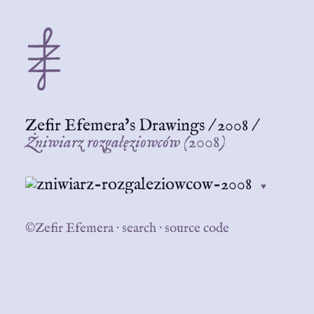
Zefir Efemera's Drawings
/
2008
/
Żniwiarz rozgałęziowców (2008)
♥
©Zefir Efemera
·
search
·
source code