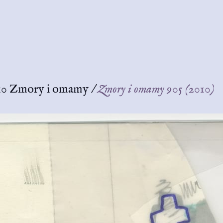
10 Zmory i omamy
/
Zmory i omamy 905 (2010)