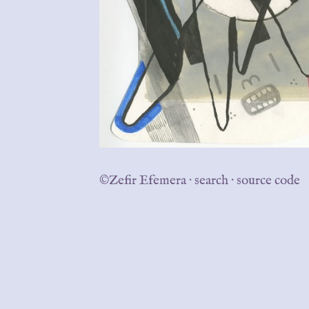
©Zefir Efemera
·
search
·
source code