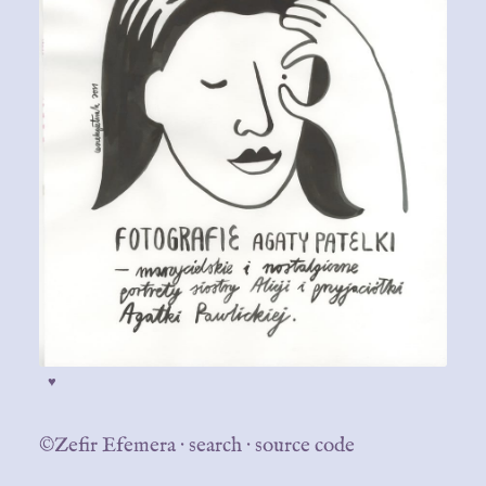
♥
©Zefir Efemera
·
search
·
source code