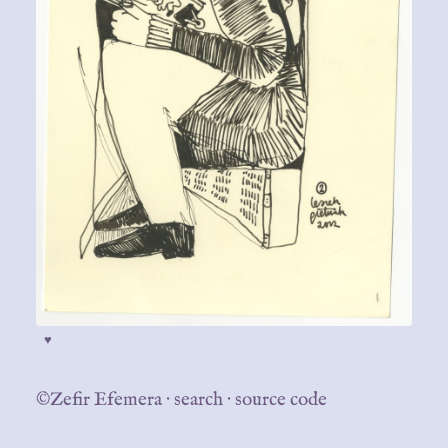
♥
©Zefir Efemera
·
search
·
source code