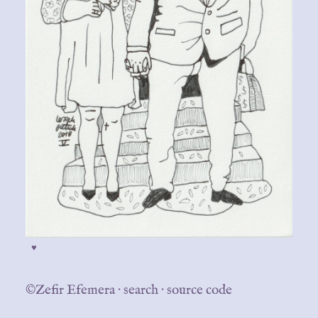
♥
©Zefir Efemera
·
search
·
source code