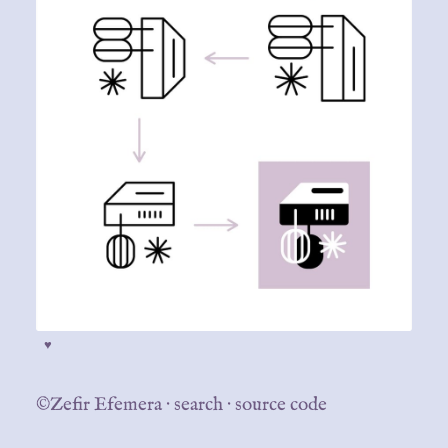
♥
©Zefir Efemera
·
search
·
source code