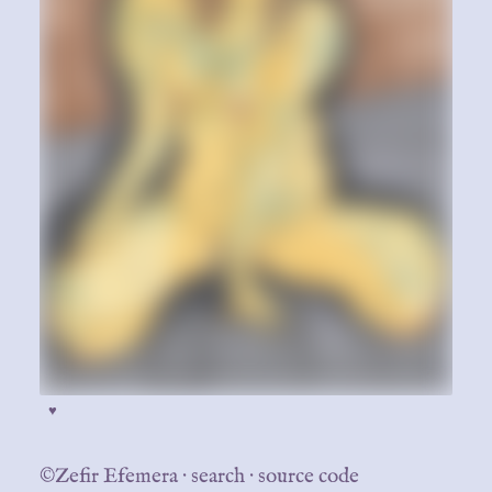
♥
©Zefir Efemera
·
search
·
source code