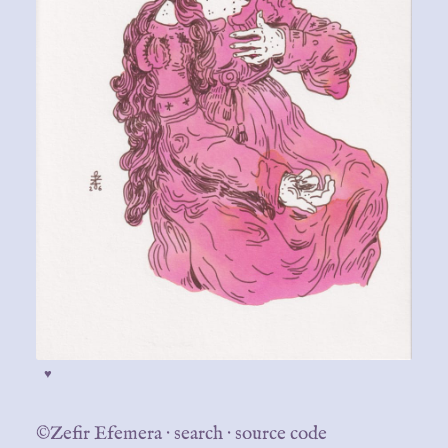
♥
©Zefir Efemera
·
search
·
source code